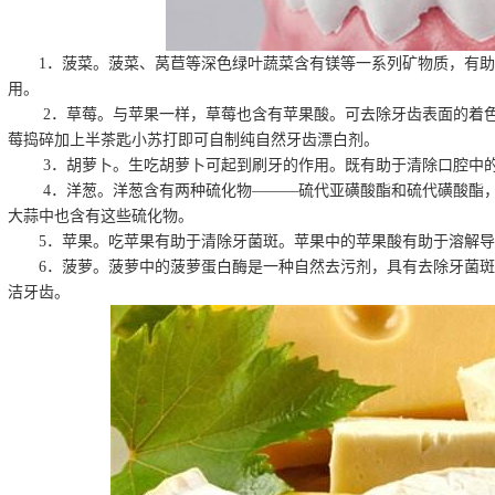
1．菠菜。菠菜、莴苣等深色绿叶蔬菜含有镁等一系列矿物质，有
用。
2．草莓。与苹果一样，草莓也含有苹果酸。可去除牙齿表面的着色物
莓捣碎加上半茶匙小苏打即可自制纯自然牙齿漂白剂。
3．胡萝卜。生吃胡萝卜可起到刷牙的作用。既有助于清除口腔中的
4．洋葱。洋葱含有两种硫化物———硫代亚磺酸酯和硫代磺酸酯，
大蒜中也含有这些硫化物。
5．苹果。吃苹果有助于清除牙菌斑。苹果中的苹果酸有助于溶解
6．菠萝。菠萝中的菠萝蛋白酶是一种自然去污剂，具有去除牙菌
洁牙齿。