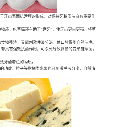
助于牙齿表面抗污膜的形成，对保持牙釉质洁白有重要作
质，吃草莓还有助于“磨牙”，使牙齿更白更亮。将草
食物残渣，又能刺激唾液分泌，使口腔得到自然洁净。
都具有强效抗菌作用，可杀死导致龋齿的变形链球菌。
导致牙齿着色的物质。
斑的功效。橙子等柑橘类水果也可刺激唾液分泌，自然清