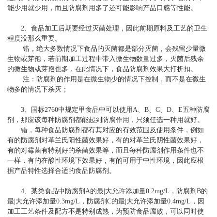
能少用就少用，而且防腐剂用多了还可能影响产品口感等性能。
2、食品加工后期要经过灭菌处理，因此前期原料及工艺的卫生
程度没那么重要。
错，绝大多数情况下食品的灭菌都是部分灭菌，会残留少量微
生物或芽孢，若前期加工过程中带入微生物数量过多，灭菌后残余
的微生物或芽孢也多，在此情况下，食品防腐剂效果大打折扣。
注：防腐剂的作用是在微生物少的情况下控制，而不是在微生
物多的情况下杀灭；
3、国标2760中规定甲食品中可以使用A、B、C、D、E五种防腐
剂，那应该每种防腐剂都能起到防腐作用，只须任选一种用就好。
错，每种食品防腐剂都有其对应的有效范围及使用条件，例如
有的防腐剂对革兰氏阳性菌效果好，有的对革兰氏阴性菌效果好，
有的对霉菌有特别好的杀菌效果等，而且每种防腐剂作用条件也不
一样，有的在酸性环境下效果好，有的可用于中性环境，因此应根
据产品特性选择合适的食品防腐剂。
4、某类食品中防腐剂A的最|大允许添加量0.2mg/L，防腐剂B的
最|大允许添加量0.3mg/L，防腐剂C的最|大允许添加量0.4mg/L，因
加工工艺条件及配方不是特别成熟，为预防食品腐败，可以同时使